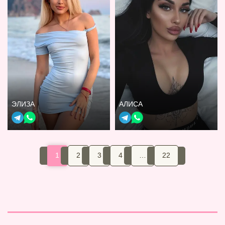
ЭЛИЗА
АЛИСА
1
2
3
4
…
22