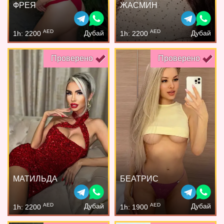
ФРЕЯ
ЖАСМИН
AED
AED
Дубай
Дубай
1h: 2200
1h: 2200
Проверено
Проверено
МАТИЛЬДА
БЕАТРИС
AED
AED
Дубай
Дубай
1h: 2200
1h: 1900