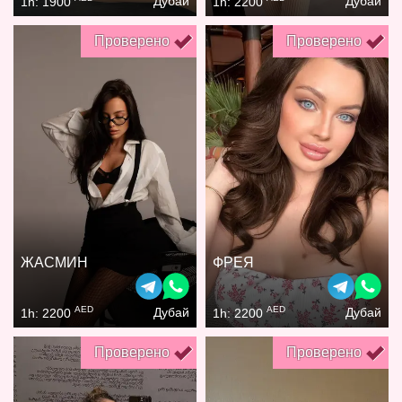
Дубай
Дубай
1h: 1900
1h: 2200
Проверено
Проверено
ЖАСМИН
ФРЕЯ
AED
AED
Дубай
Дубай
1h: 2200
1h: 2200
Проверено
Проверено