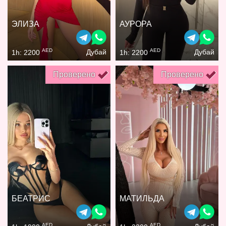
ЭЛИЗА
АУРОРА
AED
AED
Дубай
Дубай
1h: 2200
1h: 2200
Проверено
Проверено
БЕАТРИС
МАТИЛЬДА
AED
AED