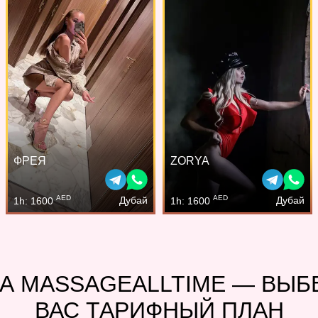
ФРЕЯ
ZORYA
AED
AED
Дубай
Дубай
1h: 1600
1h: 1600
А MASSAGEALLTIME — ВЫ
ВАС ТАРИФНЫЙ ПЛАН