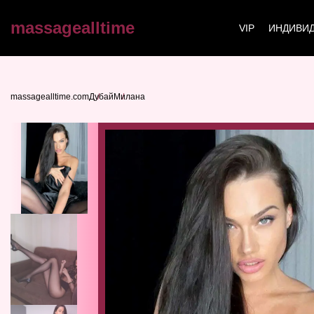
massagealltime
VIP
ИНДИВИД
massagealltime.com
Дубай
Милана