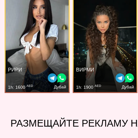
РИРИ
ВИРМИ
AED
AED
Дубай
Дубай
1h: 1600
1h: 1900
РАЗМЕЩАЙТЕ РЕКЛАМУ Н