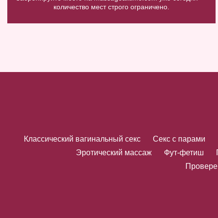
количество мест строго ограничено.
Классический вагинальный секс
Секс с парами
Эротический массаж
Фут-фетиш
Провере