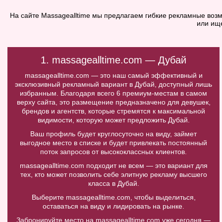
На сайте Massagealltime мы предлагаем гибкие рекламные возм
или ищ
1. massagealltime.com — Дубай
massagealltime.com — это наш самый эффективный и
эксклюзивный рекламный вариант в Дубай, доступный лишь
избранным. Благодаря всего 6 премиум-местам в самом
верху сайта, это размещение предназначено для девушек,
брендов и агентств, которые стремятся к максимальной
видимости, которую может предложить Дубай.
Ваш профиль будет круглосуточно на виду, займет
выгодное место в списке и будет привлекать постоянный
поток запросов от высококлассных клиентов.
massagealltime.com подходит не всем — это вариант для
тех, кто может позволить себе элитную рекламу высшего
класса в Дубай.
Выберите massagealltime.com, чтобы выделиться,
оставаться на виду и лидировать на рынке.
Забронируйте место на massagealltime.com уже сегодня —