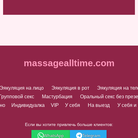
massagealltime.com
Эякуляция на лицо
Эякуляция в рот
Эякуляция на тел
Групповой секс
Мастурбация
Оральный секс без през
но
Индивидуалка
VIP
У себя
На выезд
У себя и
Если вы хотите привлечь больше клиентов:
WhatsApp
Telegram