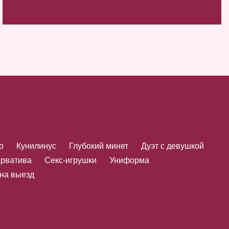
о
Кунилинус
Глубокий минет
Дуэт с девушкой
ерватива
Секс-игрушки
Униформа
 на выезд