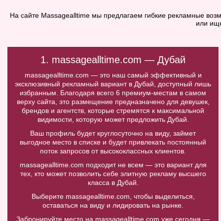
На сайте Massagealltime мы предлагаем гибкие рекламные возм
или ищ
1. massagealltime.com — Дубай
massagealltime.com — это наш самый эффективный и
эксклюзивный рекламный вариант в Дубай, доступный лишь
избранным. Благодаря всего 6 премиум-местам в самом
верху сайта, это размещение предназначено для девушек,
брендов и агентств, которые стремятся к максимальной
видимости, которую может предложить Дубай.
Ваш профиль будет круглосуточно на виду, займет
выгодное место в списке и будет привлекать постоянный
поток запросов от высококлассных клиентов.
massagealltime.com подходит не всем — это вариант для
тех, кто может позволить себе элитную рекламу высшего
класса в Дубай.
Выберите massagealltime.com, чтобы выделиться,
оставаться на виду и лидировать на рынке.
Забронируйте место на massagealltime.com уже сегодня —