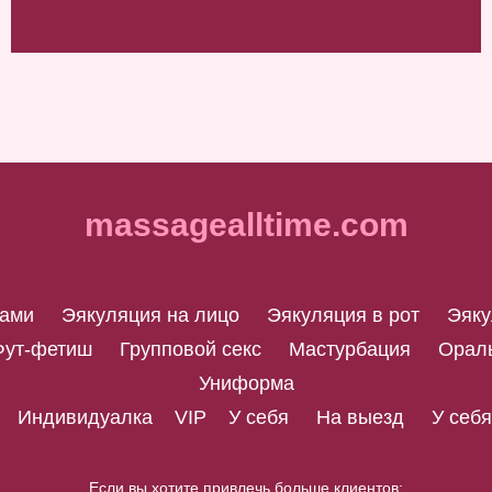
massagealltime.com
рами
Эякуляция на лицо
Эякуляция в рот
Эяку
Фут-фетиш
Групповой секс
Мастурбация
Ораль
Униформа
Индивидуалка
VIP
У себя
На выезд
У себя
Если вы хотите привлечь больше клиентов: