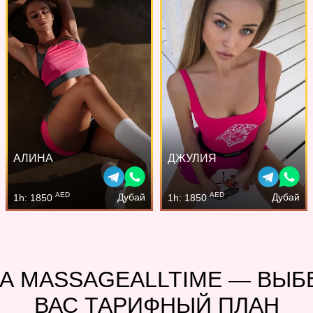
АЛИНА
ДЖУЛИЯ
AED
AED
Дубай
Дубай
1h: 1850
1h: 1850
А MASSAGEALLTIME — ВЫ
ВАС ТАРИФНЫЙ ПЛАН