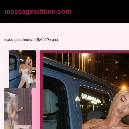
massagealltime.com
massagealltime.com
Дубай
Регина