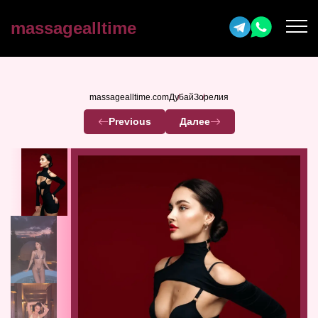
massagealltime
massagealltime.com
Дубай
Зорелия
Previous
Далее