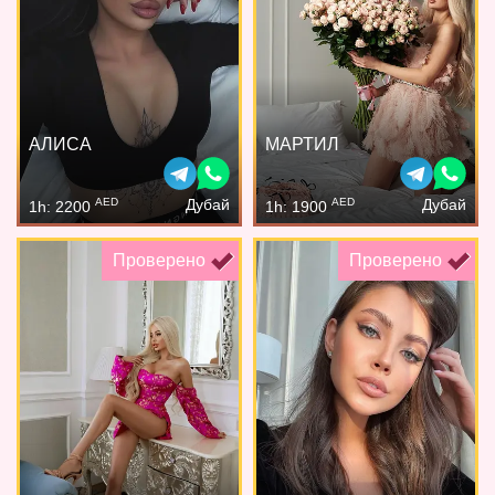
АЛИСА
МАРТИЛ
AED
AED
Дубай
Дубай
1h: 2200
1h: 1900
Проверено
Проверено