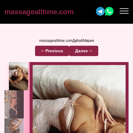
massagealltime.com
massagealltime.com
Дубай
Мария
Previous
Далее