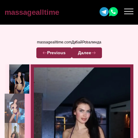
massagealltime
massagealltime.com
Дубай
Розалинда
Previous
Далее