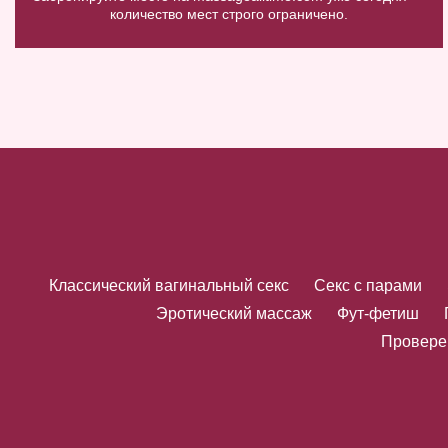
количество мест строго ограничено.
Классический вагинальный секс
Секс с парами
Эротический массаж
Фут-фетиш
Провере