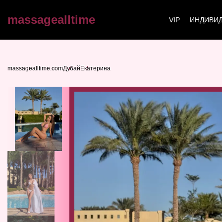
massagealltime
VIP
ИНДИВИД
massagealltime.com
Дубай
Екатерина