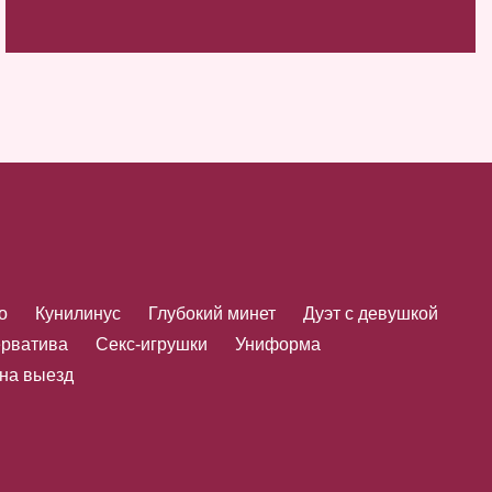
о
Кунилинус
Глубокий минет
Дуэт с девушкой
ерватива
Секс-игрушки
Униформа
 на выезд