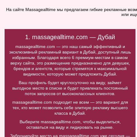
На сайте Massagealltime мы предлагаем гибкие рекламные возм
или ищ
1. massagealltime.com — Дубай
massagealltime.com — это наш самый эффективный и
эксклюзивный рекламный вариант в Дубай, доступный лишь
избранным. Благодаря всего 6 премиум-местам в самом
верху сайта, это размещение предназначено для девушек,
брендов и агентств, которые стремятся к максимальной
видимости, которую может предложить Дубай.
Ваш профиль будет круглосуточно на виду, займет
выгодное место в списке и будет привлекать постоянный
поток запросов от высококлассных клиентов.
massagealltime.com подходит не всем — это вариант для
тех, кто может позволить себе элитную рекламу высшего
класса в Дубай.
Выберите massagealltime.com, чтобы выделиться,
оставаться на виду и лидировать на рынке.
Забронируйте место на massagealltime.com уже сегодня —