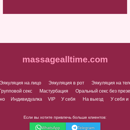
massagealltime.com
Эякуляция на лицо
Эякуляция в рот
Эякуляция на тел
Групповой секс
Мастурбация
Оральный секс без през
но
Индивидуалка
VIP
У себя
На выезд
У себя и
Если вы хотите привлечь больше клиентов:
WhatsApp
Telegram