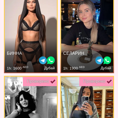
БИННА
СЕЛАРИН
AED
AED
Дубай
Дубай
1h: 1600
1h: 1900
Проверено
Проверено