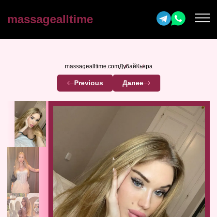
massagealltime
massagealltime.com
Дубай
Кьяра
Previous
Далее