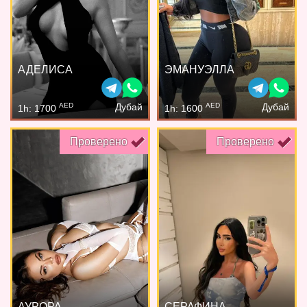
АДЕЛИСА
ЭМАНУЭЛЛА
AED
AED
Дубай
Дубай
1h: 1700
1h: 1600
Проверено
Проверено
АУРОРА
СЕРАФИНА