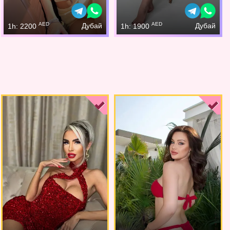
AED
AED
Дубай
Дубай
1h: 2200
1h: 1900