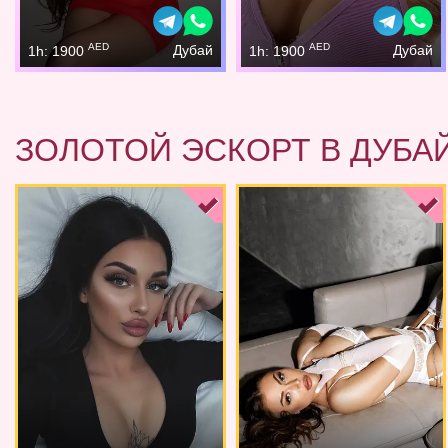
AED
AED
Дубай
Дубай
1h: 1900
1h: 1900
ЗОЛОТОЙ ЭСКОРТ В ДУБА