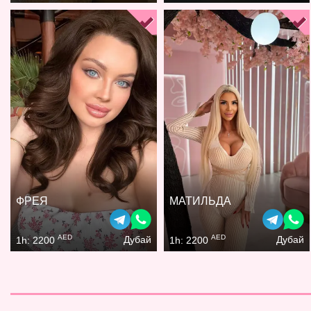
ФРЕЯ
МАТИЛЬДА
AED
AED
Дубай
Дубай
1h: 2200
1h: 2200