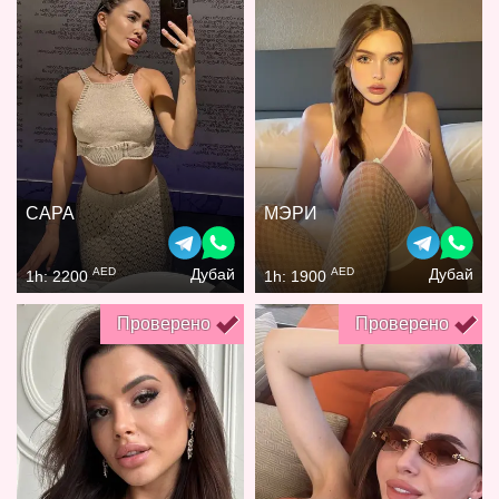
САРА
МЭРИ
AED
AED
Дубай
Дубай
1h: 2200
1h: 1900
Проверено
Проверено