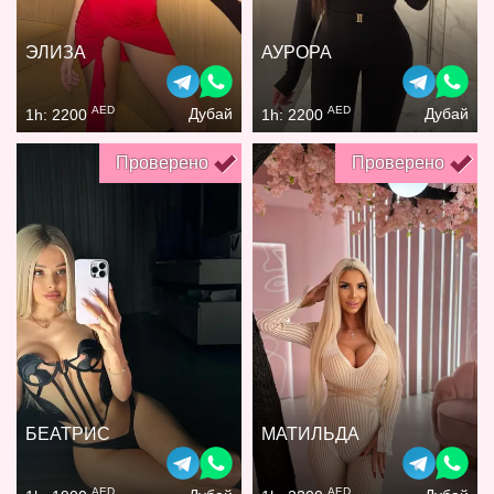
ЭЛИЗА
АУРОРА
AED
AED
Дубай
Дубай
1h: 2200
1h: 2200
Проверено
Проверено
БЕАТРИС
МАТИЛЬДА
AED
AED