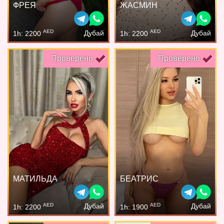
ФРЕЯ
ЖАСМИН
AED
AED
Дубай
Дубай
1h: 2200
1h: 2200
Проверено
Проверено
МАТИЛЬДА
БЕАТРИС
AED
AED
Дубай
Дубай
1h: 2200
1h: 1900