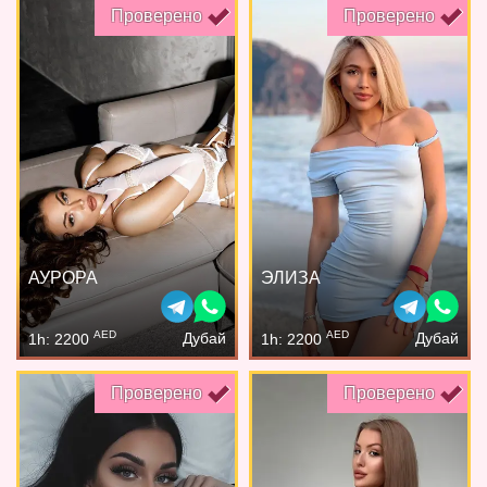
Проверено
Проверено
АУРОРА
ЭЛИЗА
AED
AED
Дубай
Дубай
1h: 2200
1h: 2200
Проверено
Проверено