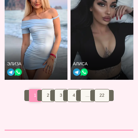
ЭЛИЗА
АЛИСА
1
2
3
4
…
22