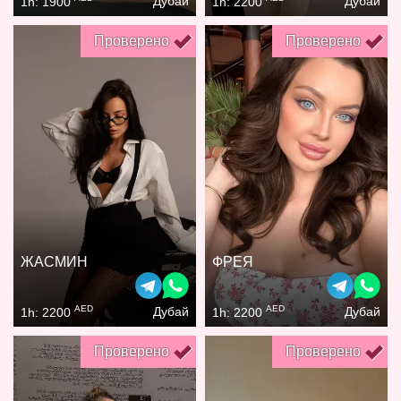
Дубай
Дубай
1h: 1900
1h: 2200
Проверено
Проверено
ЖАСМИН
ФРЕЯ
AED
AED
Дубай
Дубай
1h: 2200
1h: 2200
Проверено
Проверено