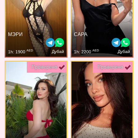
МЭРИ
САРА
AED
AED
Дубай
Дубай
1h: 1900
1h: 2200
Проверено
Проверено