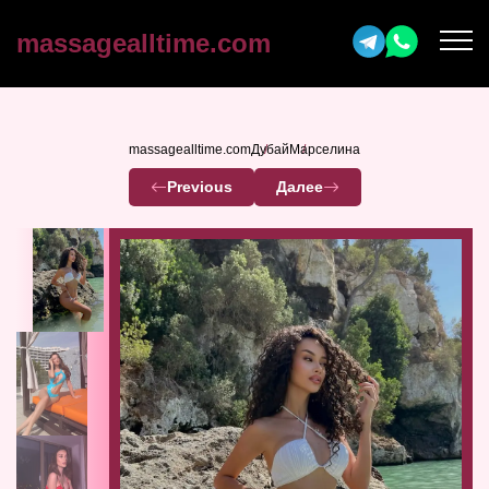
massagealltime.com
massagealltime.com
Дубай
Марселина
Previous
Далее