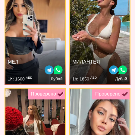
МЕЛ
МИЛАНТЕЯ
AED
AED
Дубай
Дубай
1h: 1600
1h: 1850
Проверено
Проверено