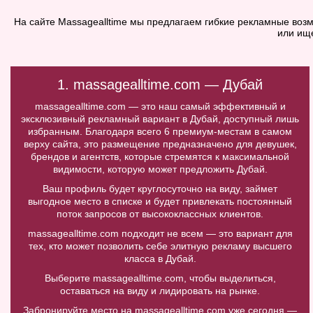
На сайте Massagealltime мы предлагаем гибкие рекламные возм
или ищ
1. massagealltime.com — Дубай
massagealltime.com — это наш самый эффективный и
эксклюзивный рекламный вариант в Дубай, доступный лишь
избранным. Благодаря всего 6 премиум-местам в самом
верху сайта, это размещение предназначено для девушек,
брендов и агентств, которые стремятся к максимальной
видимости, которую может предложить Дубай.
Ваш профиль будет круглосуточно на виду, займет
выгодное место в списке и будет привлекать постоянный
поток запросов от высококлассных клиентов.
massagealltime.com подходит не всем — это вариант для
тех, кто может позволить себе элитную рекламу высшего
класса в Дубай.
Выберите massagealltime.com, чтобы выделиться,
оставаться на виду и лидировать на рынке.
Забронируйте место на massagealltime.com уже сегодня —