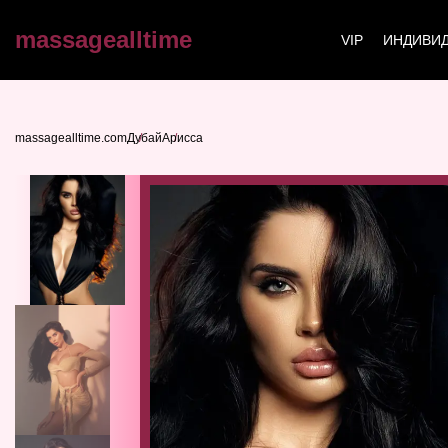
massagealltime
VIP
ИНДИВИД
massagealltime.com
Дубай
Арисса