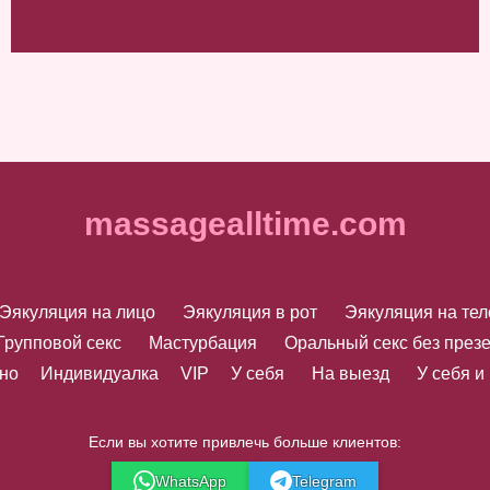
massagealltime.com
Эякуляция на лицо
Эякуляция в рот
Эякуляция на тел
Групповой секс
Мастурбация
Оральный секс без през
но
Индивидуалка
VIP
У себя
На выезд
У себя и
Если вы хотите привлечь больше клиентов:
WhatsApp
Telegram