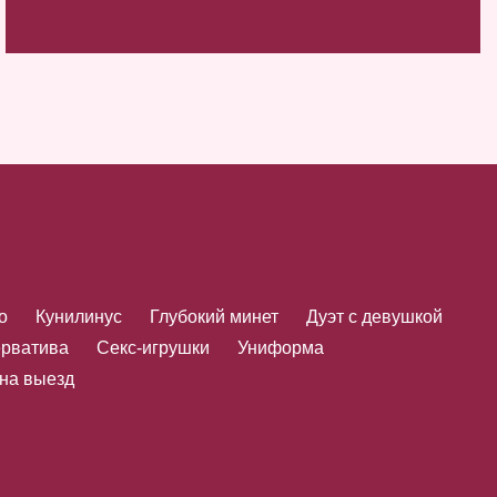
о
Кунилинус
Глубокий минет
Дуэт с девушкой
ерватива
Секс-игрушки
Униформа
 на выезд