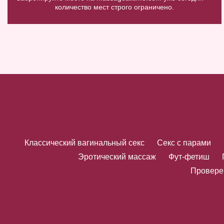
количество мест строго ограничено.
Классический вагинальный секс
Секс с парами
Эротический массаж
Фут-фетиш
Провере