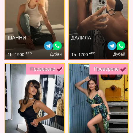
ШАННИ
ДАЛИЛА
AED
AED
Дубай
Дубай
1h: 1900
1h: 1700
Проверено
Проверено