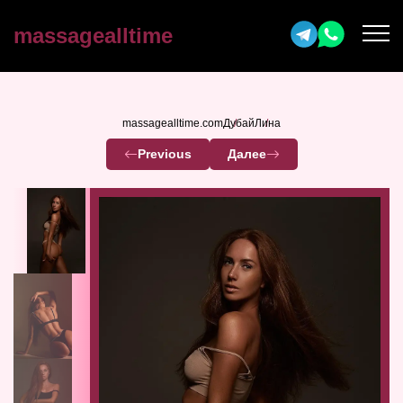
massagealltime
massagealltime.com
Дубай
Лина
Previous
Далее